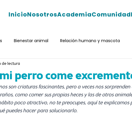
Inicio
Nosotros
Academia
Comunidad
s
Bienestar animal
Relación humano y mascota
 de lectura
Enriquecimiento ambiental
Experiencia Maestríanima
 mi perro come excrement
os son criaturas fascinantes, pero a veces nos sorprenden 
ños, como comer sus propias heces y las de otros animales
hábito poco atractivo, no te preocupes, aquí te explicamos 
é puedes hacer para solucionarlo.