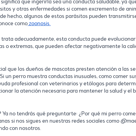
significa que ingerirla sea una conducta saludable, ya que
ásitos y otras enfermedades si comen excremento de ani
de hecho, algunos de estos parásitos pueden transmitirse
conoce como
 zoonosis.
se trata adecuadamente, esta conducta puede evolucionar
s o extremas, que pueden afectar negativamente la cali
cial que los dueños de mascotas presten atención a las se
 Si un perro muestra conductas inusuales, como comer sus
uda profesional con veterinarios y etólogos para determi
ionar la atención necesaria para mantener la salud y el b
? Ya no tendrás qué preguntarte: ¿Por qué mi perro com
ianas si nos sigues en nuestras redes sociales como @mae
ndo con nosotros.