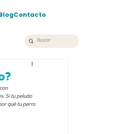
Blog
Contacto
l
o?
con 
. Si tu peludo 
por qué tu perro 