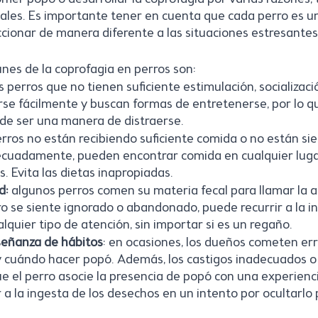
s. Es importante tener en cuenta que cada perro es un
cionar de manera diferente a las situaciones estresantes
es de la coprofagia en perros son:
s perros que no tienen suficiente estimulación, socializació
rse fácilmente y buscan formas de entretenerse, por lo q
e ser una manera de distraerse.
perros no están recibiendo suficiente comida o no están si
cuadamente, pueden encontrar comida en cualquier lugar,
. Evita las dietas inapropiadas.
d:
 algunos perros comen su materia fecal para llamar la a
ro se siente ignorado o abandonado, puede recurrir a la i
lquier tipo de atención, sin importar si es un regaño.
señanza de hábitos
: en ocasiones, los dueños cometen erro
 cuándo hacer popó. Además, los castigos inadecuados o
 el perro asocie la presencia de popó con una experienci
 a la ingesta de los desechos en un intento por ocultarlo 