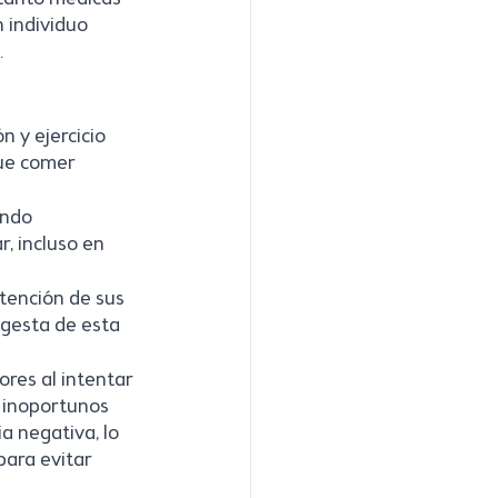
 individuo 
. 
n y ejercicio 
ue comer 
endo 
 incluso en 
tención de sus 
ngesta de esta 
res al intentar 
 inoportunos 
a negativa, lo 
para evitar 