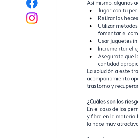
Así mismo, algunas a
Jugar con tu per
Retirar las hece
Utilizar métodos
fomentar el com
Usar juguetes in
Incrementar el ej
Asegurate que le
cantidad apropia
La solución a este tra
acompañamiento oport
trastorno y recupera
¿Cuáles son los rie
En el caso de los per
y fibra en la materia
la hace muy atractiva