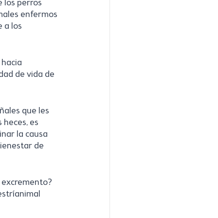
 los perros 
males enfermos 
 a los 
 hacia 
dad de vida de 
ñales que les 
 heces, es 
nar la causa 
ienestar de 
e excremento? 
stríanimal 