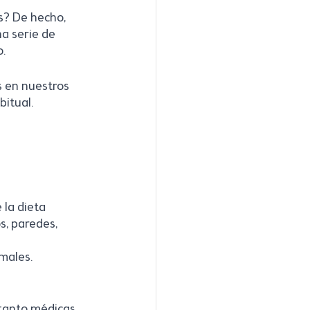
s? De hecho, 
a serie de 
. 
s en nuestros 
bitual.
 la dieta 
s, paredes, 
imales.
 tanto médicas 