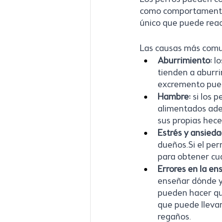
como comportamentale
único que puede reac
Las causas más comun
Aburrimiento: 
lo
tienden a aburri
excremento pued
Hambre:
 si los 
alimentados ade
sus propias heces
Estrés y ansieda
dueños.Si el per
para obtener cua
Errores en la en
enseñar dónde y
pueden hacer que
que puede llevar
regaños.