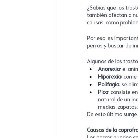
¿Sabías que los tras
también afectan a nu
causas, como problema
Por eso, es important
perros y buscar de in
Algunos de los trast
Anorexia: 
el ani
Hiporexia: 
come 
Polifagia:
 se ali
Pica:
 consiste en
natural de un in
medias, zapatos, 
De esto último surge 
Causas de la coprofr
Los perros pueden co