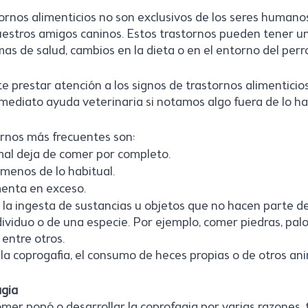
tornos alimenticios no son exclusivos de los seres humano
estros amigos caninos. Estos trastornos pueden tener un
s de salud, cambios en la dieta o en el entorno del perro
e prestar atención a los signos de trastornos alimenticio
mediato ayuda veterinaria si notamos algo fuera de lo ha
ornos más frecuentes son:
mal deja de comer por completo.
menos de lo habitual.
menta en exceso.
 la ingesta de sustancias u objetos que no hacen parte de
dividuo o de una especie. Por ejemplo, comer piedras, palo
entre otros. 
la coprogafia, el consumo de heces propias o de otros an
agia
mer popó o desarrollar la coprofagia por varias razones,