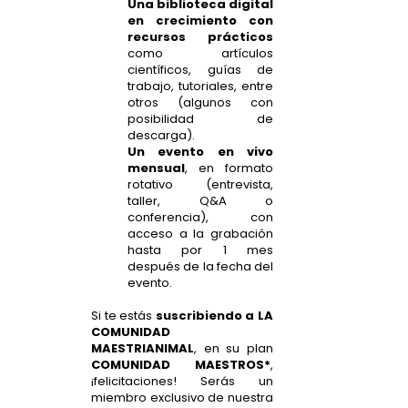
Una biblioteca digital
en crecimiento con
recursos prácticos
como artículos
científicos, guías de
trabajo, tutoriales, entre
otros (algunos con
posibilidad de
descarga).
Un evento en vivo
mensual
, en formato
rotativo (entrevista,
taller, Q&A o
conferencia), con
acceso a la grabación
hasta por 1 mes
después de la fecha del
evento.
Si te estás
suscribiendo a LA
COMUNIDAD
MAESTRIANIMAL
, en su plan
COMUNIDAD MAESTROS*
,
¡felicitaciones! Serás un
miembro exclusivo de nuestra