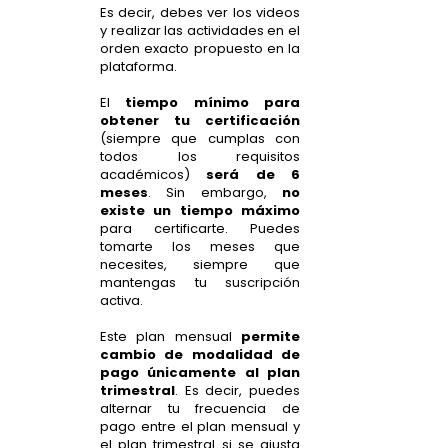
Es decir, debes ver los videos
y realizar las actividades en el
orden exacto propuesto en la
plataforma.
El
tiempo mínimo para
obtener tu certificación
(siempre que cumplas con
todos los requisitos
académicos)
será de 6
meses
. Sin embargo,
no
existe un tiempo máximo
para certificarte. Puedes
tomarte los meses que
necesites, siempre que
mantengas tu suscripción
activa.
Este plan mensual
permite
cambio de modalidad de
pago únicamente al plan
trimestral
. Es decir, puedes
alternar tu frecuencia de
pago entre el plan mensual y
el plan trimestral si se ajusta