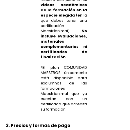
videos académicos
de la formación en la
especie elegida
(en la
que debes tener una
certificación
Maestríanimal).
No
incluye evaluaciones,
materiales
complementarios ni
certificados de
finalización
.
*El plan COMUNIDAD
MAESTROS únicamente
está disponible para
exalumnos de las
formaciones
Maestríanimal que ya
cuentan con un
certificado que acredita
su formación.
3. Precios y formas de pago