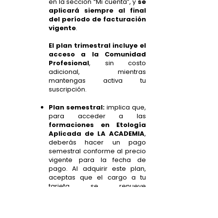
en la sección “Mi cuenta”, y
se
aplicará siempre al final
del período de facturación
vigente
.
El plan trimestral incluye el
acceso a la Comunidad
Profesional
, sin costo
adicional, mientras
mantengas activa tu
suscripción.
Plan semestral:
implica que,
para acceder a las
formaciones en Etología
Aplicada de LA ACADEMIA
,
deberás hacer un pago
semestral conforme al precio
vigente para la fecha de
pago. Al adquirir este plan,
aceptas que el cargo a tu
tarjeta se renueve
automáticamente cada seis
(6) meses. Este cobro
automático dejará de